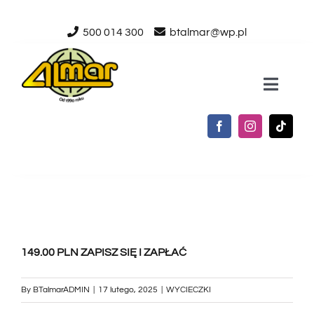
Przejdź
500 014 300
btalmar@wp.pl
do
zawartości
Toggle
Naviga
STRONA GŁÓWNA
O NAS
USŁUGI
149.00 PLN ZAPISZ SIĘ I ZAPŁAĆ
AKTUALNOŚCI
By
BTalmarADMIN
|
17 lutego, 2025
|
WYCIECZKI