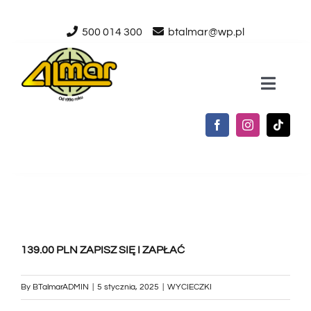
Przejdź
500 014 300
btalmar@wp.pl
do
zawartości
Toggle
Naviga
STRONA GŁÓWNA
O NAS
USŁUGI
139.00 PLN ZAPISZ SIĘ I ZAPŁAĆ
AKTUALNOŚCI
By
BTalmarADMIN
|
5 stycznia, 2025
|
WYCIECZKI