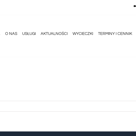
A
O NAS
USŁUGI
AKTUALNOŚCI
WYCIECZKI
TERMINY I CENNIK