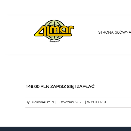
Przejdź
do
zawartości
STRONA GŁÓWN
149.00 PLN ZAPISZ SIĘ I ZAPŁAĆ
By
BTalmarADMIN
|
5 stycznia, 2025
|
WYCIECZKI