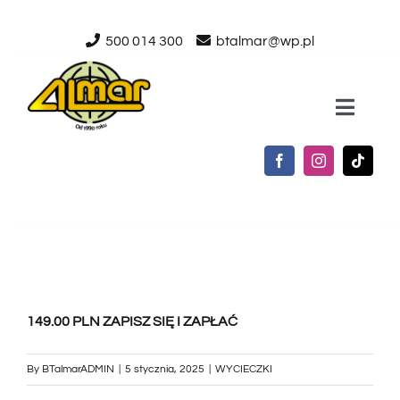
Przejdź
500 014 300
btalmar@wp.pl
do
zawartości
Toggle
Naviga
STRONA GŁÓWNA
O NAS
USŁUGI
149.00 PLN ZAPISZ SIĘ I ZAPŁAĆ
AKTUALNOŚCI
By
BTalmarADMIN
|
5 stycznia, 2025
|
WYCIECZKI