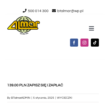
Przejdź
500 014 300
btalmar@wp.pl
do
zawartości
Toggle
Naviga
STRONA GŁÓWNA
O NAS
USŁUGI
139.00 PLN ZAPISZ SIĘ I ZAPŁAĆ
AKTUALNOŚCI
By
BTalmarADMIN
|
5 stycznia, 2025
|
WYCIECZKI