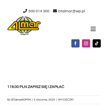
Przejdź
500 014 300
btalmar@wp.pl
do
zawartości
Toggle
Naviga
STRONA GŁÓWNA
O NAS
USŁUGI
119.00 PLN ZAPISZ SIĘ I ZAPŁAĆ
AKTUALNOŚCI
By
BTalmarADMIN
|
5 stycznia, 2025
|
WYCIECZKI