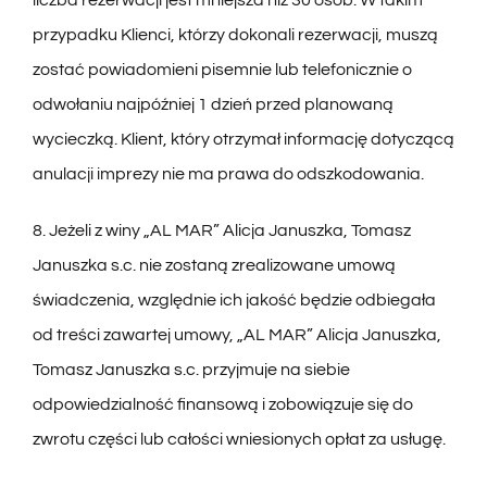
liczba rezerwacji jest mniejsza niż 30 osób. W takim
przypadku Klienci, którzy dokonali rezerwacji, muszą
zostać powiadomieni pisemnie lub telefonicznie o
odwołaniu najpóźniej 1 dzień przed planowaną
wycieczką. Klient, który otrzymał informację dotyczącą
anulacji imprezy nie ma prawa do odszkodowania.
8. Jeżeli z winy „AL MAR” Alicja Januszka, Tomasz
Januszka s.c. nie zostaną zrealizowane umową
świadczenia, względnie ich jakość będzie odbiegała
od treści zawartej umowy, „AL MAR” Alicja Januszka,
Tomasz Januszka s.c. przyjmuje na siebie
odpowiedzialność finansową i zobowiązuje się do
zwrotu części lub całości wniesionych opłat za usługę.