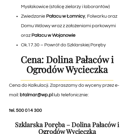
Mysłakowice (stolicę zielarzy i laborantów)
Zwiedzanie
Pałacu w Łomnicy
, Folwarku oraz
Domu Wdowy wraz z założeniami parkowymi
oraz
Pałacu w Wojanowie
Ok.17.30 – Powrót do Szklarskiej Poręby
Cena: Dolina Pałaców i
Ogrodów Wycieczka
Cena do Kalkulacji. Zapraszamy do wyceny przez e-
mail:
btalmar@wp.pl
lub telefonicznie:
tel.
500 014 300
Szklarska Poręba – Dolina Pałaców i
Ogrodów Wycieczka