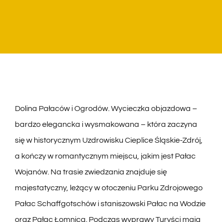
WYCIECZKI
TERMINY I CENNIK
BLOG
KONTAKT
Dolina Pałaców i Ogrodów. Wycieczka objazdowa –
bardzo elegancka i wysmakowana – która zaczyna
się w historycznym Uzdrowisku Cieplice Śląskie-Zdrój,
a kończy w romantycznym miejscu, jakim jest Pałac
Wojanów. Na trasie zwiedzania znajduje się
majestatyczny, leżący w otoczeniu Parku Zdrojowego
Pałac Schaffgotschów i staniszowski Pałac na Wodzie
oraz Pałac Łomnica. Podczas wyprawy Turyści mają