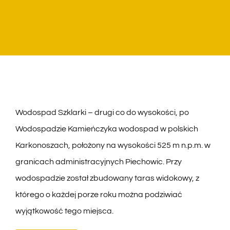
WYCIECZKI
TERMINY I CENNIK
BLOG
KONTAKT
Wodospad Szklarki – drugi co do wysokości, po
Wodospadzie Kamieńczyka wodospad w polskich
Karkonoszach, położony na wysokości 525 m n.p.m. w
granicach administracyjnych Piechowic. Przy
wodospadzie został zbudowany taras widokowy, z
którego o każdej porze roku można podziwiać
wyjątkowość tego miejsca.