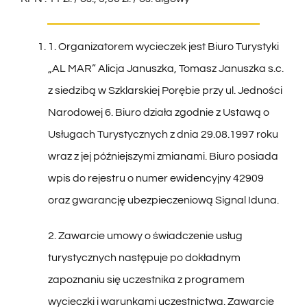
1. Organizatorem wycieczek jest Biuro Turystyki
„AL MAR” Alicja Januszka, Tomasz Januszka s.c.
z siedzibą w Szklarskiej Porębie przy ul. Jedności
Narodowej 6. Biuro działa zgodnie z Ustawą o
Usługach Turystycznych z dnia 29.08.1997 roku
wraz z jej późniejszymi zmianami. Biuro posiada
wpis do rejestru o numer ewidencyjny 42909
oraz gwarancję ubezpieczeniową Signal Iduna.
2. Zawarcie umowy o świadczenie usług
turystycznych następuje po dokładnym
zapoznaniu się uczestnika z programem
wycieczki i warunkami uczestnictwa. Zawarcie
umowy na udział w imprezie turystycznej