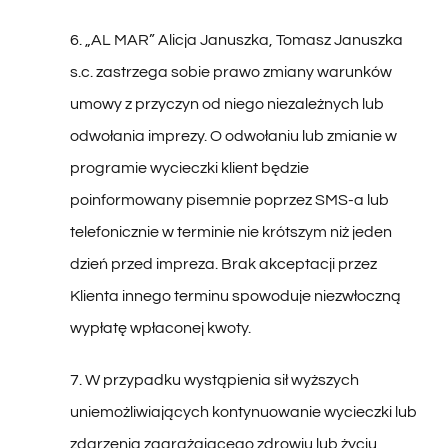
6. „AL MAR” Alicja Januszka, Tomasz Januszka
s.c. zastrzega sobie prawo zmiany warunków
umowy z przyczyn od niego niezależnych lub
odwołania imprezy. O odwołaniu lub zmianie w
programie wycieczki klient będzie
poinformowany pisemnie poprzez SMS-a lub
telefonicznie w terminie nie krótszym niż jeden
dzień przed impreza. Brak akceptacji przez
Klienta innego terminu spowoduje niezwłoczną
wypłatę wpłaconej kwoty.
7. W przypadku wystąpienia sił wyższych
uniemożliwiających kontynuowanie wycieczki lub
zdarzenia zagrażającego zdrowiu lub życiu
uczestników wycieczki, organizator zastrzega