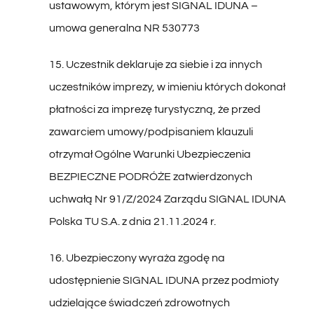
umowa generalna NR 530773
15. Uczestnik deklaruje za siebie i za innych
uczestników imprezy, w imieniu których dokonał
płatności za imprezę turystyczną, że przed
zawarciem umowy/podpisaniem klauzuli
otrzymał Ogólne Warunki Ubezpieczenia
BEZPIECZNE PODRÓŻE zatwierdzonych
uchwałą Nr 91/Z/2024 Zarządu SIGNAL IDUNA
Polska TU S.A. z dnia 21.11.2024 r.
16. Ubezpieczony wyraża zgodę na
udostępnienie SIGNAL IDUNA przez podmioty
udzielające świadczeń zdrowotnych
dokumentacji medycznej oraz przez NFZ nazw i