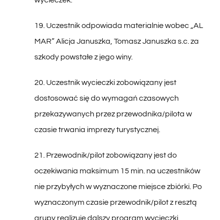
19. Uczestnik odpowiada materialnie wobec „AL
MAR” Alicja Januszka, Tomasz Januszka s.c. za
szkody powstałe z jego winy.
20. Uczestnik wycieczki zobowiązany jest
dostosować się do wymagań czasowych
przekazywanych przez przewodnika/pilota w
czasie trwania imprezy turystycznej.
21. Przewodnik/pilot zobowiązany jest do
oczekiwania maksimum 15 min. na uczestników
nie przybyłych w wyznaczone miejsce zbiórki. Po
wyznaczonym czasie przewodnik/pilot z resztą
grupy realizuje dalszy program wycieczki,
natomiast osoby, które nie stawiły się powinny